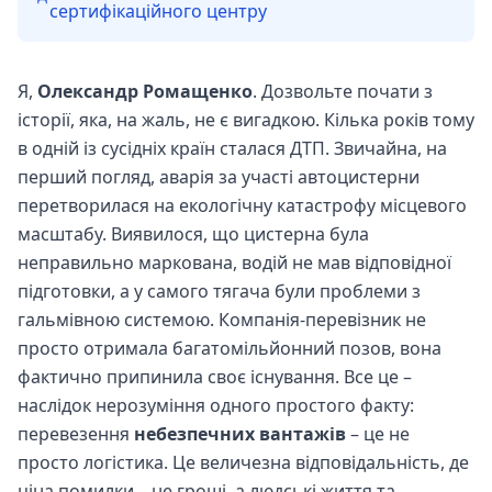
сертифікаційного центру
Я,
Олександр Ромащенко
. Дозвольте почати з
історії, яка, на жаль, не є вигадкою. Кілька років тому
в одній із сусідніх країн сталася ДТП. Звичайна, на
перший погляд, аварія за участі автоцистерни
перетворилася на екологічну катастрофу місцевого
масштабу. Виявилося, що цистерна була
неправильно маркована, водій не мав відповідної
підготовки, а у самого тягача були проблеми з
гальмівною системою. Компанія-перевізник не
просто отримала багатомільйонний позов, вона
фактично припинила своє існування. Все це –
наслідок нерозуміння одного простого факту:
перевезення
небезпечних вантажів
– це не
просто логістика. Це величезна відповідальність, де
ціна помилки – не гроші, а людські життя та