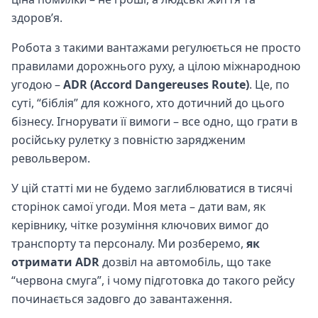
здоров’я.
Робота з такими вантажами регулюється не просто
правилами дорожнього руху, а цілою міжнародною
угодою –
ADR (Accord Dangereuses Route)
. Це, по
суті, “біблія” для кожного, хто дотичний до цього
бізнесу. Ігнорувати її вимоги – все одно, що грати в
російську рулетку з повністю зарядженим
револьвером.
У цій статті ми не будемо заглиблюватися в тисячі
сторінок самої угоди. Моя мета – дати вам, як
керівнику, чітке розуміння ключових вимог до
транспорту та персоналу. Ми розберемо,
як
отримати ADR
дозвіл на автомобіль, що таке
“червона смуга”, і чому підготовка до такого рейсу
починається задовго до завантаження.