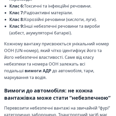
Клас 6:
Токсичні та інфекційні речовини.
Клас 7:
Радіоактивні матеріали.
Клас 8:
Корозійні речовини (кислоти, луги).
Клас 9:
Інші небезпечні речовини та вироби
(азбест, акумуляторні батареї).
Кожному вантажу присвоюється унікальний номер
ООН (UN-номер), який чітко ідентифікує його та
його небезпечні властивості. Саме від класу
небезпеки та номера ООН залежать всі
подальші
вимоги АДР
до автомобіля, тари,
маркування та водія.
Вимоги до автомобіля: не кожна
вантажівка може стати “небезпечною”
Перевозити небезпечні вантажі на звичайній “фурі”
категорично заборонено. Транспортний засіб має