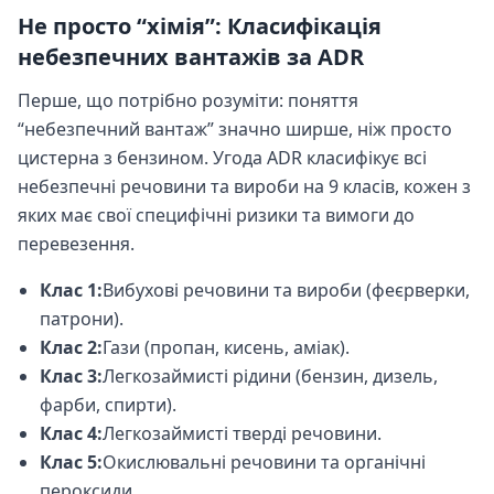
Не просто “хімія”: Класифікація
небезпечних вантажів за ADR
Перше, що потрібно розуміти: поняття
“небезпечний вантаж” значно ширше, ніж просто
цистерна з бензином. Угода ADR класифікує всі
небезпечні речовини та вироби на 9 класів, кожен з
яких має свої специфічні ризики та вимоги до
перевезення.
Клас 1:
Вибухові речовини та вироби (феєрверки,
патрони).
Клас 2:
Гази (пропан, кисень, аміак).
Клас 3:
Легкозаймисті рідини (бензин, дизель,
фарби, спирти).
Клас 4:
Легкозаймисті тверді речовини.
Клас 5:
Окислювальні речовини та органічні
пероксиди.