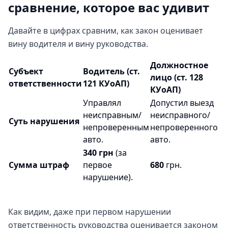
сравнение, которое вас удивит
Давайте в цифрах сравним, как закон оценивает
вину водителя и вину руководства.
Должностное
Субъект
Водитель (ст.
лицо (ст. 128
ответственности
121 КУоАП)
КУоАП)
Управлял
Допустил выезд
неисправным/
неисправного/
Суть нарушения
непроверенным
непроверенного
авто.
авто.
340 грн
(за
Сумма штраф
первое
680
грн.
нарушение).
Как видим, даже при первом нарушении
ответственность руководства оценивается законом