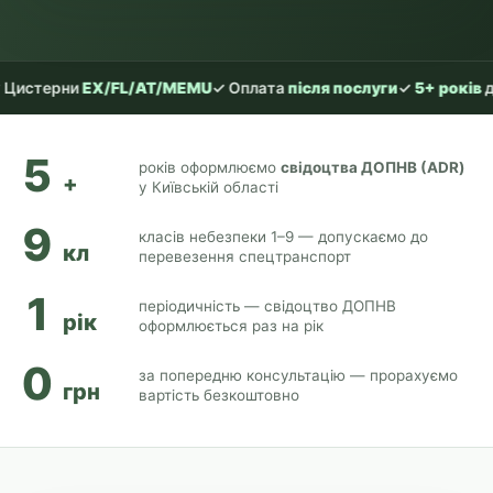
FL/AT/MEMU
✓ Оплата
після послуги
✓
5+ років
досвіду
✓ Офіці
5
років оформлюємо
свідоцтва ДОПНВ (ADR)
+
у Київській області
9
класів небезпеки 1–9 — допускаємо до
кл
перевезення спецтранспорт
1
періодичність — свідоцтво ДОПНВ
рік
оформлюється раз на рік
0
за попередню консультацію — прорахуємо
грн
вартість безкоштовно