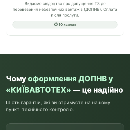
Видаємо свідоцтво про допущення ТЗ до
перевезення небезпечних вантажів (ДОПНВ). Оплата
після послуги.
⏱ 10 хвилин
Чому
оформлення ДОПНВ у
«КИЇВАВТОТЕХ»
— це надійно
Шість гарантій, які ви отримуєте на нашому
пункті технічного контролю.