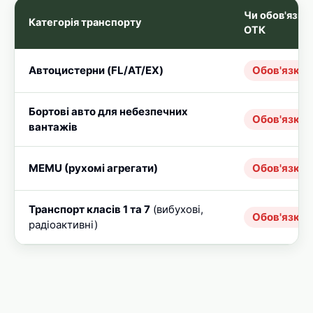
Чи обов'язко
Категорія транспорту
ОТК
Автоцистерни (FL/AT/EX)
Обов'язков
Бортові авто для небезпечних
Обов'язков
вантажів
MEMU (рухомі агрегати)
Обов'язков
Транспорт класів 1 та 7
(вибухові,
Обов'язков
радіоактивні)