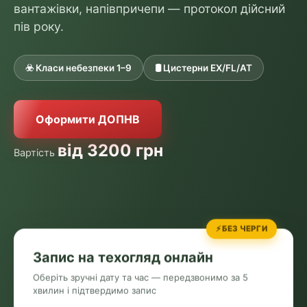
вантажівки, напівпричепи — протокол дійсний
пів року.
☣️ Класи небезпеки 1–9
🛢 Цистерни EX/FL/AT
Оформити ДОПНВ
від 3200 грн
Вартість
⚡ БЕЗ ЧЕРГИ
Запис на техогляд онлайн
Оберіть зручні дату та час — передзвонимо за 5
хвилин і підтвердимо запис