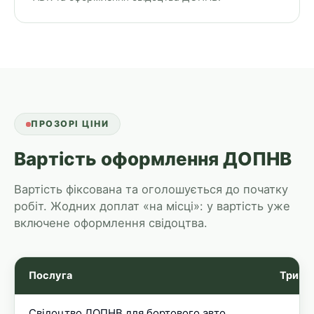
ПРОЗОРІ ЦІНИ
Вартість оформлення ДОПНВ
Вартість фіксована та оголошується до початку
робіт. Жодних доплат «на місці»: у вартість уже
включене оформлення свідоцтва.
Послуга
Трива
Свідоцтво ДОПНВ для бортового авто