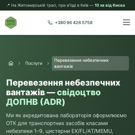
📍 На Житомирській трасі, при в'їзді в Київ —
10 хв від Києва
+380 96 426 5758
Перевезення небезпечних
Послуги
вантажів
Перевезення небезпечних
вантажів —
свідоцтво
ДОПНВ (ADR)
Ми як акредитована лабораторія оформлюємо
ОТК для транспортних засобів класами
небезпеки 1–9, цистерни EX/FL/AT/MEMU,